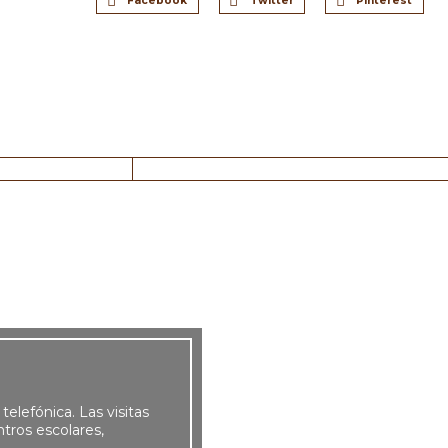
Facebook
Twitter
Pinterest
 telefónica. Las visitas
tros escolares,