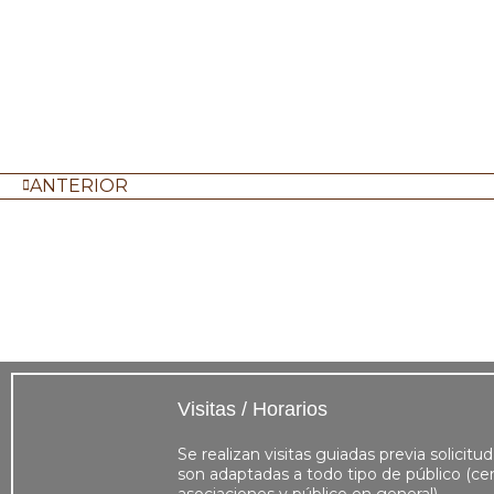
ANTERIOR
Visitas / Horarios
Se realizan visitas guiadas previa solicitud
son adaptadas a todo tipo de público (cen
asociaciones y público en general)