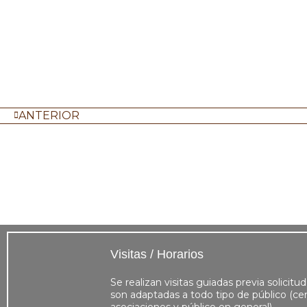
ANTERIOR
Visitas / Horarios
Se realizan visitas guiadas previa solicitud
son adaptadas a todo tipo de público (cen
asociaciones y público en general)