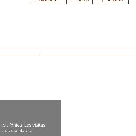
Facebook
Twitter
Pinterest
 telefónica. Las visitas
tros escolares,