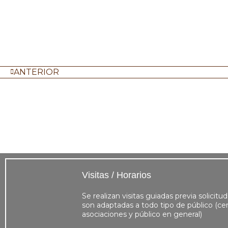
ANTERIOR
Visitas / Horarios
Se realizan visitas guiadas previa solicitud
son adaptadas a todo tipo de público (cen
asociaciones y público en general)