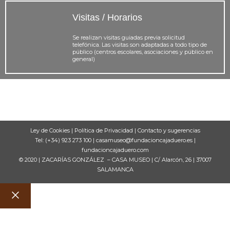
Visitas / Horarios
Se realizan visitas guiadas previa solicitud
telefónica. Las visitas son adaptadas a todo tipo de
público (centros escolares, asociaciones y público en
general)
Ley de Cookies
|
Política de Privacidad
|
Contacto y sugerencias
Tel: (+34) 923 273 100 |
casamuseo@fundacioncajaduero.es
|
fundacioncajaduero.com
© 2020 | ZACARÍAS GONZÁLEZ – CASA MUSEO | C/ Alarcón, 26 | 37007
SALAMANCA