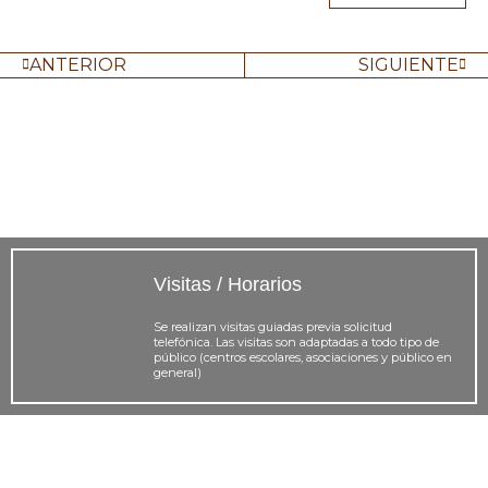
ANTERIOR
SIGUIENTE
Visitas / Horarios
Se realizan visitas guiadas previa solicitud
telefónica. Las visitas son adaptadas a todo tipo de
público (centros escolares, asociaciones y público en
general)